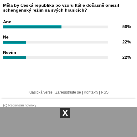
Měla by Česká republika po vzoru Itálie dočasně omezit
schengenský režim na svých hranicích?
Ano
56%
Ne
22%
Nevím
22%
Klasická verze
|
Zaregistrujte se
|
Kontakty
|
RSS
(c) Regionální novinky
X