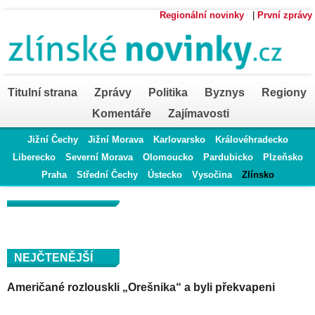
Regionální novinky
|
První zprávy
Titulní strana
Zprávy
Politika
Byznys
Regiony
Komentáře
Zajímavosti
Jižní Čechy
Jižní Morava
Karlovarsko
Královéhradecko
Liberecko
Severní Morava
Olomoucko
Pardubicko
Plzeňsko
Praha
Střední Čechy
Ústecko
Vysočina
Zlínsko
NEJČTENĚJŠÍ
Američané rozlouskli „Orešnika“ a byli překvapeni