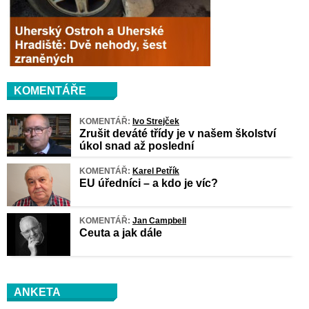
KOMENTÁŘE
KOMENTÁŘ:
Ivo Strejček
Zrušit deváté třídy je v našem školství
úkol snad až poslední
KOMENTÁŘ:
Karel Petřík
EU úředníci – a kdo je víc?
KOMENTÁŘ:
Jan Campbell
Ceuta a jak dále
ANKETA