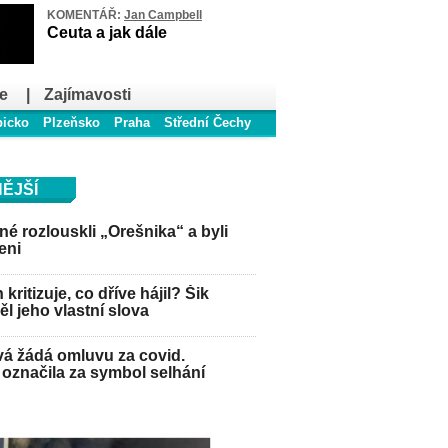
KOMENTÁŘ:
Jan Campbell
Ceuta a jak dále
e
|
Zajímavosti
bicko
Plzeňsko
Praha
Střední Čechy
ĚJŠÍ
é rozlouskli „Orešnika“ a byli
eni
kritizuje, co dříve hájil? Šik
l jeho vlastní slova
á žádá omluvu za covid.
označila za symbol selhání