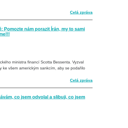
Celá zpráva
: Pomozte nám porazit Írán, my to sami
me!!!
ckého ministra financí Scotta Bessenta. Vyzval
ily ke všem americkým sankcím, aby se podařilo
Celá zpráva
vám, co jsem odvolal a slibuji, co jsem