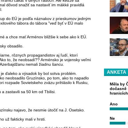
hranici čakať v dlhých radoch. Ale keďže sa
 nemal dôvod snažiť sa nastaviť im mäkké pravidlá
l.
stup do EÚ je podľa náznakov z prieskumov jedným
rexitového tábora do tábora "veď byť v EÚ malo
jné a chce mať Arménov bližšie k sebe ako k EÚ.
sky obsadilo.
iarne, rôznych propagandistov aj ľudí, ktorí
Ako to, že neobsadí?? Arménsko je vojensky veľmi
u Azerbajdžanu nemali žiadnu šancu.
ANKETA
je ďaleko a výsadok by bol sotva problém.
ako neobsadilo Gruzínsko, po tom, ako to napadlo
ri rozpade Sovietskeho zväzu prihlásilo k Rusku,
Měla by Č
dočasně 
 a zastavili sa 50 km od Tbilisi.
hranicíc
Ano
ruzínsku najavo, že nesmie útočiť na J. Osetsko.
Ne
 už fakticky mali v hrsti.