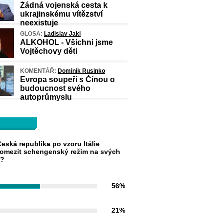
Žádná vojenská cesta k
ukrajinskému vítězství
neexistuje
GLOSA:
Ladislav Jakl
ALKOHOL - Všichni jsme
Vojtěchovy děti
KOMENTÁŘ:
Dominik Rusinko
Evropa soupeří s Čínou o
budoucnost svého
autoprůmyslu
eská republika po vzoru Itálie
omezit schengenský režim na svých
h?
56%
21%