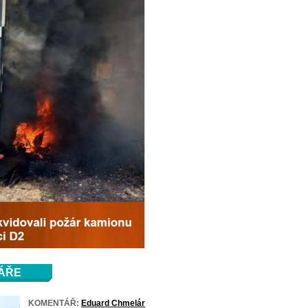
ÁŘE
KOMENTÁŘ:
Eduard Chmelár