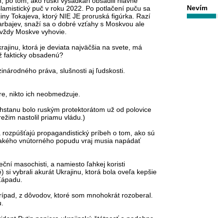
 po tom, ako ruskí výsadkári obsadili hlavné
Nevím
islamistický puč v roku 2022. Po potlačení puču sa
ajiny Tokajeva, ktorý NIE JE proruská figúrka. Razí
rbajev, snaží sa o dobré vzťahy s Moskvou ale
 vždy Moskve vyhovie.
rajinu, ktorá je deviata najväčšia na svete, má
ž fakticky obsadenú?
národného práva, slušnosti aj ľudskosti.
re, nikto ich neobmedzuje.
tanu bolo ruským protektorátom už od polovice
režim nastolil priamu vládu.)
na rozpúšťajú propagandistický príbeh o tom, ako sú
jakého vnútorného popudu vraj musia napádať
ční masochisti, a namiesto ľahkej koristi
si vybrali akurát Ukrajinu, ktorá bola oveľa kepšie
 Západu.
 prípad, z dôvodov, ktoré som mnohokrát rozoberal.
u.