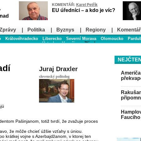
KOMENTÁŘ:
Karel Petřík
v
EU úředníci – a kdo je víc?
snad
Zprávy
|
Politika
|
Byznys
|
Regiony
|
Komentář
o
Královéhradecko
Liberecko
Severní Morava
Olomoucko
Pardu
Ústecko
Vysočina
Zlínsko
NEJČTEN
adí
Juraj Draxler
Američan
slovenský politolog
překvap
Rakušan 
připomně
jú
Hamplov
Fauciho 
dentom Pašinjanom, totiž tvrdí, že zvažuje proces
javo, že môže chcieť úžšie vzťahy s úniou.
o krátkej vojne s Azerbajdžanom, v ktorej ten