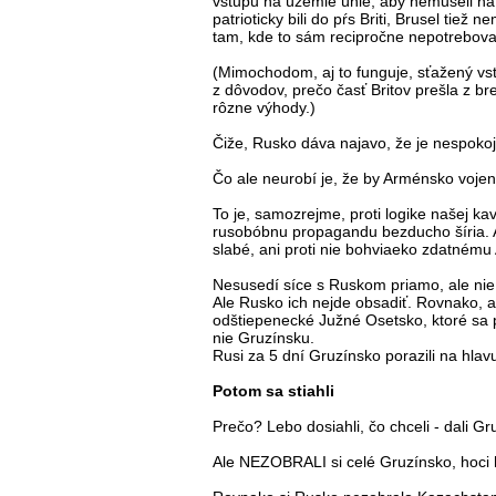
vstupu na územie únie, aby nemuseli na 
patrioticky bili do pŕs Briti, Brusel tiež
tam, kde to sám recipročne nepotrebova
(Mimochodom, aj to funguje, sťažený v
z dôvodov, prečo časť Britov prešla z b
rôzne výhody.)
Čiže, Rusko dáva najavo, že je nespoko
Čo ale neurobí je, že by Arménsko vojen
To je, samozrejme, proti logike našej kav
rusobóbnu propagandu bezducho šíria. 
slabé, ani proti nie bohviaeko zdatném
Nesusedí síce s Ruskom priamo, ale nie 
Ale Rusko ich nejde obsadiť. Rovnako, 
odštiepenecké Južné Osetsko, ktoré sa p
nie Gruzínsku.
Rusi za 5 dní Gruzínsko porazili na hlavu
Potom sa stiahli
Prečo? Lebo dosiahli, čo chceli - dali G
Ale NEZOBRALI si celé Gruzínsko, hoci ho