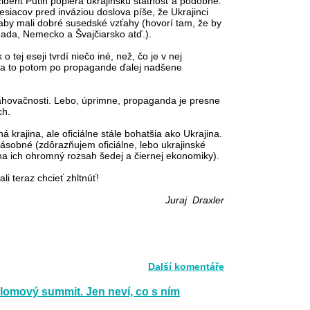
ident Putin popiera ukrajinskú štátnosť a podobne.
mesiacov pred inváziou doslova píše, že Ukrajinci
 aby mali dobré susedské vzťahy (hovorí tam, že by
ada, Nemecko a Švajčiarsko atď.).
ej eseji tvrdí niečo iné, než, čo je v nej
dia to potom po propagande ďalej nadšene
ahovačnosti. Lebo, úprimne, propaganda je presne
ch.
rajina, ale oficiálne stále bohatšia ako Ukrajina.
ásobné (zdôrazňujem oficiálne, lebo ukrajinské
m na ich ohromný rozsah šedej a čiernej ekonomiky).
li teraz chcieť zhltnúť!
Juraj Draxler
Další komentáře
omový summit. Jen neví, co s ním