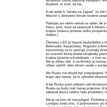
Arménom zobral Náhorný Karabach. Armé
Ruskom, to tvrdí, že nie.
A tak došlo k "obratu na Západ", čo líd
Macron v Jerevane minule osobne zaspie
Pašinjan ani veľmi nemal na výber. Ak si
hlavu, post, musí sa ukazovať s lídrami 
krajine čoskoro prinesie veľkú prosperit
ďaleko.)
Členstvo v EÚ je hlavne nezlučiteľné s č
Bielorusko, Kazachstan, Kirgizsko a Arm
ekonomicky sa to vylučuje (rovnaký probl
po uzavretí ktorej dostal ukrajinský pri
krajina výrazne schudobnela - o čom sa
Nie je vôbec isté, či sa Arméni aj naozaj 
vôbec vylúčiť, lebo okrem rande s európs
Ale Rusko má dôvod byť znepokojené. Pr
krajín ako menej. Je to výhodné ekonomic
A tak Rusko pred voľbami robí Arménom d
Ruska sa budú mať menej príjemne. A t
zakázali dovoz celého radu produktov, 
Nie je na tom nič nezvyčajné. Podobne aj
Londýnu tvrdú líniu. S prižmúrením očí b