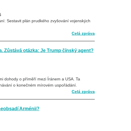
6
ní: Sestavit plán prudkého zvyšování vojenských
Celá zpráva
a. Zůstává otázka: Je Trump čínský agent?
i dohody o příměří mezi Íránem a USA. Ta
ednávání o konečném mírovém uspořádání.
Celá zpráva
eobsadí Arménii?