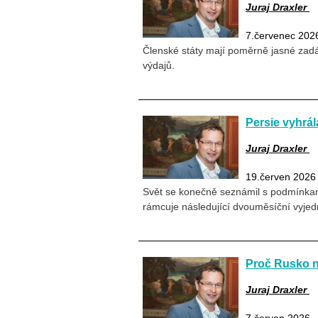
Juraj Draxler
7.červenec 202
Členské státy mají poměrně jasné zadá
výdajů.
Persie vyhrál
Juraj Draxler
19.červen 2026
Svět se konečně seznámil s podmínkam
rámcuje následující dvouměsíční vyj
Proč Rusko n
Juraj Draxler