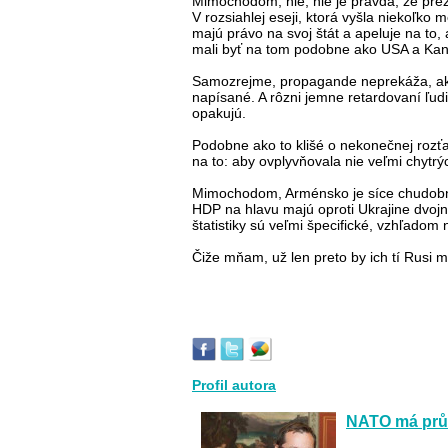
Mimochodom, nie, nie je pravda, že prez
V rozsiahlej eseji, ktorá vyšla niekoľko 
majú právo na svoj štát a apeluje na to,
mali byť na tom podobne ako USA a Kan
Samozrejme, propagande neprekáža, ak o t
napísané. A rôzni jemne retardovaní ľu
opakujú.
Podobne ako to klišé o nekonečnej rozť
na to: aby ovplyvňovala nie veľmi chytrý
Mimochodom, Arménsko je síce chudobná k
HDP na hlavu majú oproti Ukrajine dvojn
štatistiky sú veľmi špecifické, vzhľado
Čiže mňam, už len preto by ich tí Rusi ma
Profil autora
NATO má průl