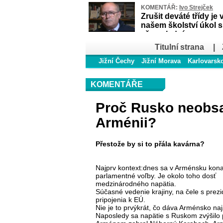
KOMENTÁŘ:
Ivo Strejček
Zrušit deváté třídy je 
našem školství úkol 
až poslední
Titulní strana
|
Jižní Čechy
Jižní Morava
Karlovarsk
KOMENTÁŘE
Proč Rusko neobs
Arménii?
Přestože by si to přála kavárna?
Najprv kontext:dnes sa v Arménsku kona
parlamentné voľby. Je okolo toho dosť
medzinárodného napätia.
Súčasné vedenie krajiny, na čele s prezi
pripojenia k EÚ.
Nie je to prvýkrát, čo dáva Arménsko na
Naposledy sa napätie s Ruskom zvýšilo p