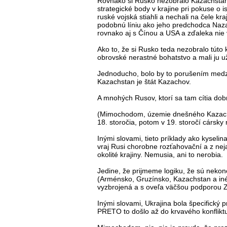
Rovnako si Rusko nezobralo Kazachstan,
strategické body v krajine pri pokuse o 
ruské vojská stiahli a nechali na čele kr
podobnú líniu ako jeho predchodca Naza
rovnako aj s Čínou a USA a zďaleka nie
Ako to, že si Rusko teda nezobralo túto k
obrovské nerastné bohatstvo a mali ju u
Jednoducho, bolo by to porušením medzi
Kazachstan je štát Kazachov.
A mnohých Rusov, ktorí sa tam cítia dob
(Mimochodom, územie dnešného Kazachs
18. storočia, potom v 19. storočí cársky 
Inými slovami, tieto príklady ako kyseli
vraj Rusi chorobne rozťahovační a z ne
okolité krajiny. Nemusia, ani to nerobia.
Jedine, že prijmeme logiku, že sú nekone
(Arménsko, Gruzínsko, Kazachstan a iné) 
vyzbrojená a s oveľa väčšou podporou
Inými slovami, Ukrajina bola špecifický
PRETO to došlo až do krvavého konflikt