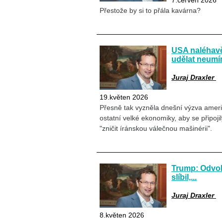
7.červen 2026
Přestože by si to přála kavárna?
USA naléhavě
udělat neumí
Juraj Draxler
19.květen 2026
Přesně tak vyzněla dnešní výzva ameri
ostatní velké ekonomiky, aby se připoj
"zničit íránskou válečnou mašinérii".
Trump: Odvolá
slíbil,...
Juraj Draxler
8.květen 2026