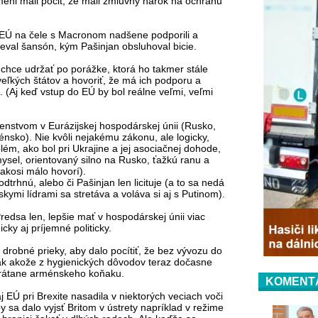
ni mali pocit, že mali zmluvný nárok na ochranu
ri EÚ na čele s Macronom nadšene podporili a
val šansón, kým Pašinjan obsluhoval bicie.
 chce udržať po porážke, ktorá ho takmer stále
veľkých štátov a hovoriť, že má ich podporu a
u. (Aj keď vstup do EÚ by bol reálne veľmi, veľmi
lenstvom v Eurázijskej hospodárskej únii (Rusko,
énsko). Nie kvôli nejakému zákonu, ale logicky,
ém, ako bol pri Ukrajine a jej asociačnej dohode,
emysel, orientovaný silno na Rusko, ťažkú ranu a
 akosi málo hovorí).
odtrhnú, alebo či Pašinjan len licituje (a to sa nedá
kymi lídrami sa stretáva a voláva si aj s Putinom).
edsa len, lepšie mať v hospodárskej únii viac
ky aj príjemné politicky.
robné prieky, aby dalo pocítiť, že bez vývozu do
ak akože z hygienických dôvodov teraz dočasne
vrátane arménskeho koňaku.
KOMENT
 EÚ pri Brexite nasadila v niektorých veciach voči
y sa dalo vyjsť Britom v ústrety napríklad v režime