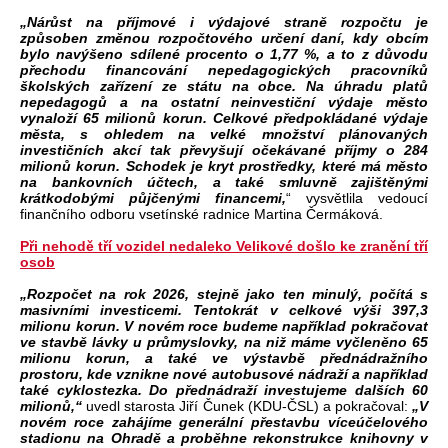
„Nárůst na příjmové i výdajové straně rozpočtu je
způsoben změnou rozpočtového určení daní, kdy obcím
bylo navýšeno sdílené procento o 1,77 %, a to z důvodu
přechodu financování nepedagogických pracovníků
školských zařízení ze státu na obce. Na úhradu platů
nepedagogů a na ostatní neinvestiční výdaje město
vynaloží 65 milionů korun. Celkové předpokládané výdaje
města, s ohledem na velké množství plánovaných
investičních akcí tak převyšují očekávané příjmy o 284
milionů korun. Schodek je kryt prostředky, které má město
na bankovních účtech, a také smluvně zajištěnými
krátkodobými půjčenými financemi,
“ vysvětlila vedoucí
finančního odboru vsetínské radnice Martina Čermáková.
Při nehodě tří vozidel nedaleko Velikové došlo ke zranění tří
osob
„Rozpočet na rok 2026, stejně jako ten minulý, počítá s
masivními investicemi. Tentokrát v celkové výši 397,3
milionu korun. V novém roce budeme například pokračovat
ve stavbě lávky u průmyslovky, na niž máme vyčleněno 65
milionu korun, a také ve výstavbě přednádražního
prostoru, kde vznikne nové autobusové nádraží a například
také cyklostezka. Do přednádraží investujeme dalších 60
milionů,“
uvedl starosta Jiří Čunek (KDU-ČSL) a pokračoval:
„V
novém roce zahájíme generální přestavbu víceúčelového
stadionu na Ohradě a proběhne rekonstrukce knihovny v