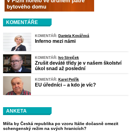
KOMENTÁŘE
KOMENTÁŘ:
Daniela Kovářová
Inferno mezi námi
KOMENTÁŘ:
Ivo Strejček
Zrušit deváté třídy je v našem školství
úkol snad až poslední
KOMENTÁŘ:
Karel Petřík
EU úředníci – a kdo je víc?
ANKETA
Měla by Česká republika po vzoru Itálie dočasně omezit
schengenský režim na svých hranicích?