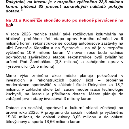
Rokytnici, na kterou je v rozpočtu vyčleněno 22,8 milionu
korun, přičemž 85 procent uznatelných nákladů pokryje
dotace.“
Na D1 u Kroměříže skončilo auto po nehodě převrácené na
bo
k
V roce 2026 radnice zahájí také rozšiřování kolumbária na
hřbitově, proběhne třetí etapa oprav Horního náměstí za 9
milionů korun, rekonstrukce se dočkají autobusové zastávky na
ulici Generála Klapálka a na Sychrově – na ně je v rozpočtu
vyčleněno 10,9 milionu korun. V novém roce bude radnice
pokračovat závěrečnou etapou rekonstrukce bytů zvláštního
určení Pod Žamboškou (3,8 milionu) a zahájením oprav v
Tyršově ulici (15,5 milionu).
Mimo výše zmíněné akce město plánuje pokračovat v
investicích a rekonstrukcích budov škol – proběhne
modernizace sportoviště v základní škole Rokytnice za 13,7
milionu, v základní škole Luh začne modernizace technologie
kuchyně, na kterou je přislíbena dotace. Město plánuje do
zahájení první etapy investovat 3 miliony korun.
Dotace do sociální, sportovní a kulturní oblasti zůstávají na
úrovni roku 2025. V programu do sociální oblasti je vyčleněno
15,36 milionu, do oblasti kultury 3,65 milionu a do oblasti
tělovýchovy a sportu 18,66 milionu korun.