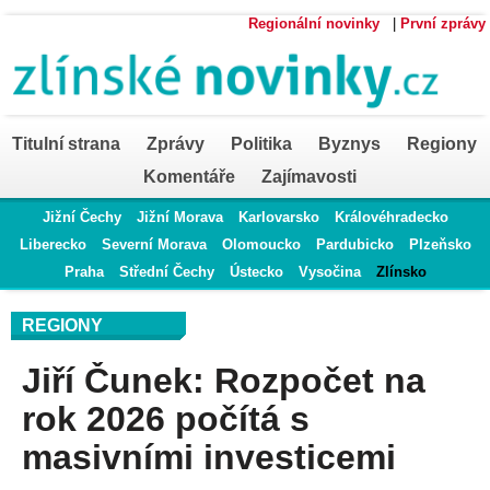
Regionální novinky
|
První zprávy
Titulní strana
Zprávy
Politika
Byznys
Regiony
Komentáře
Zajímavosti
Jižní Čechy
Jižní Morava
Karlovarsko
Královéhradecko
Liberecko
Severní Morava
Olomoucko
Pardubicko
Plzeňsko
Praha
Střední Čechy
Ústecko
Vysočina
Zlínsko
REGIONY
Jiří Čunek: Rozpočet na
rok 2026 počítá s
masivními investicemi