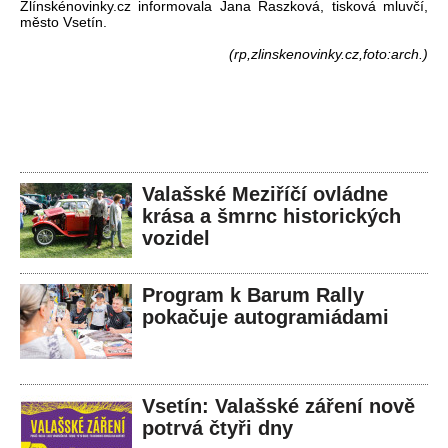
Zlínskénovinky.cz informovala Jana Raszková, tisková mluvčí,
město Vsetín.
(rp,zlinskenovinky.cz,foto:arch.)
Valašské Meziříčí ovládne
krása a šmrnc historických
vozidel
Program k Barum Rally
pokačuje autogramiádami
Vsetín: Valašské záření nově
potrvá čtyři dny