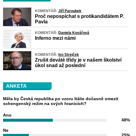
KOMENTÁŘ:
Jiří Paroubek
Proč nepospíchat s protikandidátem P.
Pavla
KOMENTÁŘ:
Daniela Kovářová
Inferno mezi námi
KOMENTÁŘ:
Ivo Strejček
Zrušit deváté třídy je v našem školství
úkol snad až poslední
ANKETA
Měla by Česká republika po vzoru Itálie dočasně omezit
schengenský režim na svých hranicích?
Ano
48%
Ne
25%