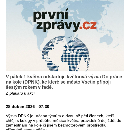
V pátek 1.května odstartuje květnová výzva Do práce
na kole (DPNK), ke které se město Vsetín připojí
šestým rokem v řadě.
Z plakátu k akci
28.duben 2026 - 07:30
Výzva DPNK je určena týmům o dvou až pěti členech, kteří
chtějí s kolegy v průběhu měsíce května pravidelně dojíždět do
zaměstnání na kole či jiném bezmotorovém prostředku,
případně chodit pěšky.