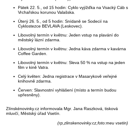
Pátek 22. 5., od 15 hodin: Cyklo vyjížďka na Vsacký Cáb s
Vrchařskou korunou Valašska.
Úterý 26. 5., od 5 hodin: Snídaně se Sodecií na
Cyklostezce BEVLAVA (Leskovec).
Libovolný termín v květnu: Jeden vstup na plavání do
městský lázní zdarma.
Libovolný termín v květnu: Jedna káva zdarma v kavárna
Coffee Garden.
Libovolný termín v květnu: Sleva 50 % na vstup na jeden
film v kině Vatra.
Celý květen: Jedna registrace v Masarykově veřejné
knihovně zdarma.
Červen: Slavnostní vyhlášení (místo a termín budou
upřesněny).
Zlínskénovinky.cz informovala Mgr. Jana Raszková, tisková
mluvčí, Městský úřad Vsetín.
(rp,zlinskenovinky.cz,foto:meu vsetin)