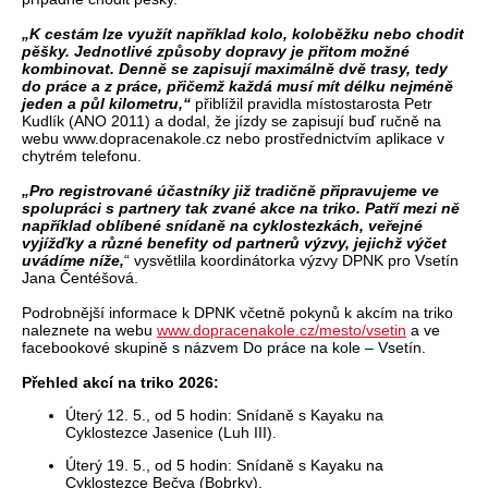
„K cestám lze využít například kolo, koloběžku nebo chodit
pěšky. Jednotlivé způsoby dopravy je přitom možné
kombinovat. Denně se zapisují maximálně dvě trasy, tedy
do práce a z práce, přičemž každá musí mít délku nejméně
jeden a půl kilometru,“
přiblížil pravidla místostarosta Petr
Kudlík (ANO 2011) a dodal, že jízdy se zapisují buď ručně na
webu www.dopracenakole.cz nebo prostřednictvím aplikace v
chytrém telefonu.
„Pro registrované účastníky již tradičně připravujeme ve
spolupráci s partnery tak zvané akce na triko. Patří mezi ně
například oblíbené snídaně na cyklostezkách, veřejné
vyjížďky a různé benefity od partnerů výzvy, jejichž výčet
uvádíme níže,
“ vysvětlila koordinátorka výzvy DPNK pro Vsetín
Jana Čentéšová.
Podrobnější informace k DPNK včetně pokynů k akcím na triko
naleznete na webu
www.dopracenakole.cz/mesto/vsetin
a ve
facebookové skupině s názvem Do práce na kole – Vsetín.
Přehled akcí na triko 2026:
Úterý 12. 5., od 5 hodin: Snídaně s Kayaku na
Cyklostezce Jasenice (Luh III).
Úterý 19. 5., od 5 hodin: Snídaně s Kayaku na
Cyklostezce Bečva (Bobrky).