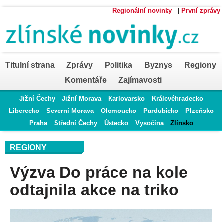
Regionální novinky
|
První zprávy
Titulní strana
Zprávy
Politika
Byznys
Regiony
Komentáře
Zajímavosti
Jižní Čechy
Jižní Morava
Karlovarsko
Královéhradecko
Liberecko
Severní Morava
Olomoucko
Pardubicko
Plzeňsko
Praha
Střední Čechy
Ústecko
Vysočina
Zlínsko
REGIONY
Výzva Do práce na kole
odtajnila akce na triko