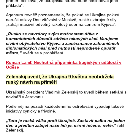
příměří očekává, že ukrajinská strana bude následovat jeho
příkladu“.
Agentura rovněž poznamenala, že pokud se Ukrajina pokusí
narušit oslavy Dne vítězství v Moskvě, ruské ozbrojené síly
„zahájí masivní odvetný raketový úder na centrum Kyjeva“.
„Rusko se navzdory svým možnostem dříve z
humanitárních důvodů zdrželo takových akcí. Varujeme
civilní obyvatelstvo Kyjeva a zaměstnance zahraničních
diplomatických misí před nutností neprodleně opustit
město,“
uvádí se v prohlášení.
Roman Laml: Nechutná připomínka tragických událostí v
Oděse
Zelenskij uvedl, že Ukrajina 9.května neobdržela
ruský návrh na příměří
Ukrajinský prezident Vladimir Zelenskij to uvedl během setkání s
novináři v Jerevanu.
Podle něj na pozadí každodenního ostřelování vypadají takové
iniciativy cynicky a frivolně.
„Toto je ruská válka proti Ukrajině. Zastavit palbu na jeden
den a předtím zabíjet naše lidi je, mírně řečeno, nefér,“
řekl
ZelenskIj.