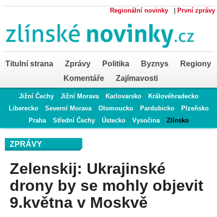
Regionální novinky
|
První zprávy
Titulní strana
Zprávy
Politika
Byznys
Regiony
Komentáře
Zajímavosti
Jižní Čechy
Jižní Morava
Karlovarsko
Královéhradecko
Liberecko
Severní Morava
Olomoucko
Pardubicko
Plzeňsko
Praha
Střední Čechy
Ústecko
Vysočina
Zlínsko
ZPRÁVY
Zelenskij: Ukrajinské
drony by se mohly objevit
9.května v Moskvě