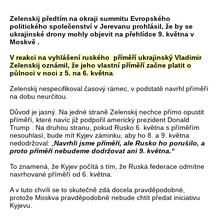
Zelenskij předtím na okraji summitu Evropského
politického společenství v Jerevanu prohlásil, že by se
ukrajinské drony mohly objevit na přehlídce 9. května v
Moskvě .
V reakci na vyhlášení ruského příměří ukrajinský Vladimir
Zelenskij oznámil, že jeho vlastní příměří začne platit o
půlnoci v noci z 5. na 6. května
.
Zelenskij nespecifikoval časový rámec, v podstatě navrhl příměří
na dobu neurčitou.
Důvod je jasný. Na jedné straně Zelenskij nechce přímo opustit
příměří, které navíc již podpořil americký prezident Donald
Trump . Na druhou stranu, pokud Rusko 6. května s příměřím
nesouhlasí, bude mít Kyjev záminku, aby ho 8. a 9. května
nedodržoval: „
Navrhli jsme příměří, ale Rusko ho porušilo, a
proto příměří nebudeme dodržovat ani 9. května.“
To znamená, že Kyjev počítá s tím, že Ruská federace odmítne
navrhované příměří od 6. května.
A v tuto chvíli se to skutečně zdá docela pravděpodobné,
protože Moskva pravděpodobně nebude chtít předat iniciativu
Kyjevu.