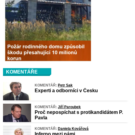
KOMENTÁŘE
KOMENTÁŘ:
Petr Sak
Experti a odborníci v Česku
KOMENTÁŘ:
Jiří Paroubek
Proč nepospíchat s protikandidátem P.
Pavla
KOMENTÁŘ:
Daniela Kovářová
Inferno mezi námi