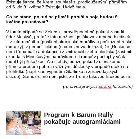
Existuje šance, že Kreml souhlasí s „prodlouženým“ příměřím
od 6. do 9. května? Existuje, i když malá.
Co se stane, pokud se příměří poruší a boje budou 9.
května pokračovat?
V tomto případě se Zelenskij pravděpodobně pokusí zasadit
úder Moskvě, protože tato možnost je lákavá z mnoha hledisek
– z informačního (posílení ukrajinské morálky a poškození ruské
morálky), z geopolitického (snaha znovu dokázat, že „Ruska se
není třeba bát“) a dokonce i z vnitropolitického hlediska (zastínit
skandál s Mindičovými nahrávkami). Trumpův postoj by však
mohl být překážkou. Ale i tehdy, pouze pokud Zelenskému
přímo a předem pohrozí vážnými důsledky v případě útoku na
přehlídku (například vypnutím Starlinku a zpravodajských
služeb). Samozřejmě není jisté, že Trump takovou hrozbu učiní.
(rp,prvnizpravy.cz,
strana
,foto:arch.)
Program k Barum Rally
pokačuje autogramiádami