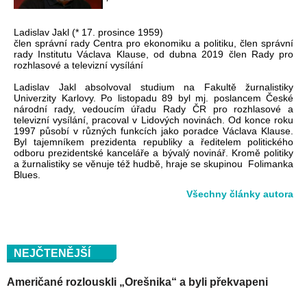
Ladislav Jakl (* 17. prosince 1959)
člen správní rady Centra pro ekonomiku a politiku, člen správní
rady Institutu Václava Klause, od dubna 2019 člen Rady pro
rozhlasové a televizní vysílání
Ladislav Jakl absolvoval studium na Fakultě žurnalistiky
Univerzity Karlovy. Po listopadu 89 byl mj. poslancem České
národní rady, vedoucím úřadu Rady ČR pro rozhlasové a
televizní vysílání, pracoval v Lidových novinách. Od konce roku
1997 působí v různých funkcích jako poradce Václava Klause.
Byl tajemníkem prezidenta republiky a ředitelem politického
odboru prezidentské kanceláře a bývalý novinář. Kromě politiky
a žurnalistiky se věnuje též hudbě, hraje se skupinou Folimanka
Blues.
Všechny články autora
NEJČTENĚJŠÍ
Američané rozlouskli „Orešnika“ a byli překvapeni