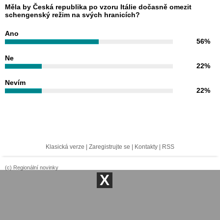
Měla by Česká republika po vzoru Itálie dočasně omezit
schengenský režim na svých hranicích?
Ano
56%
Ne
22%
Nevím
22%
Klasická verze
|
Zaregistrujte se
|
Kontakty
|
RSS
(c) Regionální novinky
X