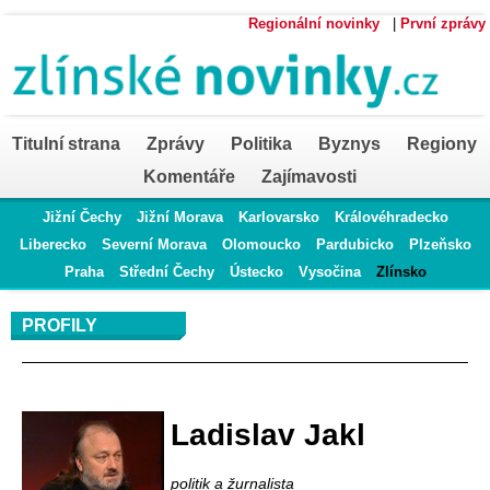
Regionální novinky
|
První zprávy
Titulní strana
Zprávy
Politika
Byznys
Regiony
Komentáře
Zajímavosti
Jižní Čechy
Jižní Morava
Karlovarsko
Královéhradecko
Liberecko
Severní Morava
Olomoucko
Pardubicko
Plzeňsko
Praha
Střední Čechy
Ústecko
Vysočina
Zlínsko
PROFILY
Profil autora
Ladislav Jakl
politik a žurnalista