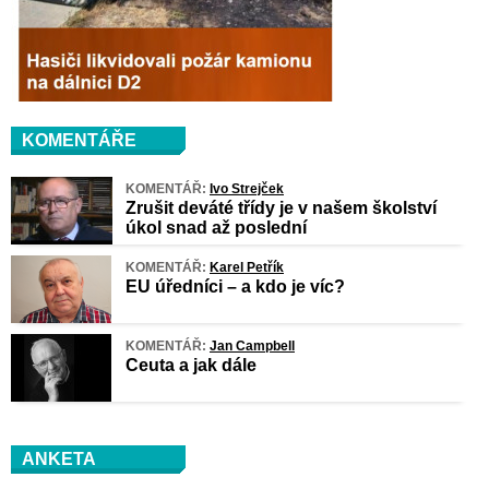
KOMENTÁŘE
KOMENTÁŘ:
Ivo Strejček
Zrušit deváté třídy je v našem školství
úkol snad až poslední
KOMENTÁŘ:
Karel Petřík
EU úředníci – a kdo je víc?
KOMENTÁŘ:
Jan Campbell
Ceuta a jak dále
ANKETA