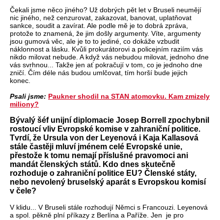
Čekali jsme něco jiného? Už dobrých pět let v Bruseli neumějí
nic jiného, než cenzurovat, zakazovat, banovat, uplatňovat
sankce, soudit a zavírat. Ale podle mě je to dobrá zpráva,
protože to znamená, že jim došly argumenty. Víte, argumenty
jsou gumová věc, ale je to to jediné, co dokáže vzbudit
náklonnost a lásku. Kvůli prokurátorovi a policejním raziím vás
nikdo milovat nebude. A když vás nebudou milovat, jednoho dne
vás svrhnou... Takže jen ať pokračují v tom, co je jednoho dne
zničí. Čím déle nás budou umlčovat, tím horší bude jejich
konec.
Psali jsme:
Paukner shodil na STAN atomovku. Kam zmizely
miliony?
Bývalý šéf unijní diplomacie Josep Borrell zpochybnil
rostoucí vliv Evropské komise v zahraniční politice.
Tvrdí, že Ursula von der Leyenová i Kaja Kallasová
stále častěji mluví jménem celé Evropské unie,
přestože k tomu nemají příslušné pravomoci ani
mandát členských států. Kdo dnes skutečně
rozhoduje o zahraniční politice EU? Členské státy,
nebo nevolený bruselský aparát s Evropskou komisí
v čele?
V klidu... V Bruseli stále rozhodují Němci s Francouzi. Leyenová
a spol. pěkně plní příkazy z Berlína a Paříže. Jen je pro