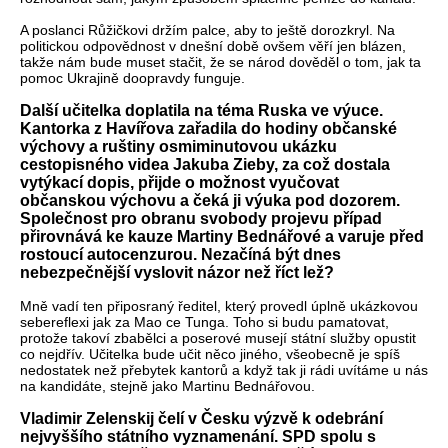
A poslanci Růžičkovi držím palce, aby to ještě dorozkryl. Na
politickou odpovědnost v dnešní době ovšem věří jen blázen,
takže nám bude muset stačit, že se národ dověděl o tom, jak ta
pomoc Ukrajině doopravdy funguje.
Další učitelka doplatila na téma Ruska ve výuce.
Kantorka z Havířova zařadila do hodiny občanské
výchovy a ruštiny osmiminutovou ukázku
cestopisného videa Jakuba Zieby, za což dostala
vytýkací dopis, přijde o možnost vyučovat
občanskou výchovu a čeká ji výuka pod dozorem.
Společnost pro obranu svobody projevu případ
přirovnává ke kauze Martiny Bednářové a varuje před
rostoucí autocenzurou. Nezačíná být dnes
nebezpečnější vyslovit názor než říct lež?
Mně vadí ten připosraný ředitel, který provedl úplně ukázkovou
sebereflexi jak za Mao ce Tunga. Toho si budu pamatovat,
protože takoví zbabělci a poserové musejí státní služby opustit
co nejdřív. Učitelka bude učit něco jiného, všeobecně je spíš
nedostatek než přebytek kantorů a když tak ji rádi uvítáme u nás
na kandidáte, stejně jako Martinu Bednářovou.
Vladimir Zelenskij čelí v Česku výzvě k odebrání
nejvyššího státního vyznamenání. SPD spolu s