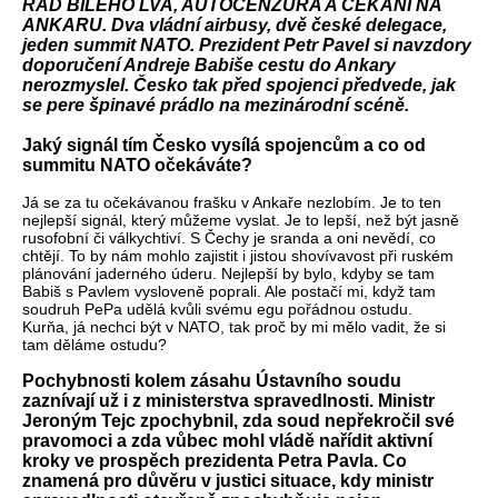
ŘÁD BÍLÉHO LVA, AUTOCENZURA A ČEKÁNÍ NA
ANKARU. Dva vládní airbusy, dvě české delegace,
jeden summit NATO. Prezident Petr Pavel si navzdory
doporučení Andreje Babiše cestu do Ankary
nerozmyslel. Česko tak před spojenci předvede, jak
se pere špinavé prádlo na mezinárodní scéně.
Jaký signál tím Česko vysílá spojencům a co od
summitu NATO očekáváte?
Já se za tu očekávanou frašku v Ankaře nezlobím. Je to ten
nejlepší signál, který můžeme vyslat. Je to lepší, než být jasně
rusofobní či válkychtiví. S Čechy je sranda a oni nevědí, co
chtějí. To by nám mohlo zajistit i jistou shovívavost při ruském
plánování jaderného úderu. Nejlepší by bylo, kdyby se tam
Babiš s Pavlem vysloveně poprali. Ale postačí mi, když tam
soudruh PePa udělá kvůli svému egu pořádnou ostudu.
Kurňa, já nechci být v NATO, tak proč by mi mělo vadit, že si
tam děláme ostudu?
Pochybnosti kolem zásahu Ústavního soudu
zaznívají už i z ministerstva spravedlnosti. Ministr
Jeroným Tejc zpochybnil, zda soud nepřekročil své
pravomoci a zda vůbec mohl vládě nařídit aktivní
kroky ve prospěch prezidenta Petra Pavla. Co
znamená pro důvěru v justici situace, kdy ministr