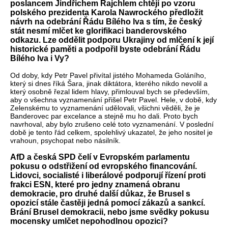
poslancem Jindřichem Rajchlem chtějí po vzoru
polského prezidenta Karola Nawrockého předložit
návrh na odebrání Řádu Bílého lva s tím, že český
stát nesmí mlčet ke glorifikaci banderovského
odkazu. Lze oddělit podporu Ukrajiny od mlčení k její
historické paměti a podpořil byste odebrání Řádu
Bílého lva i Vy?
Od doby, kdy Petr Pavel přivítal jistého Mohameda Goláního,
který si dnes říká Šara, jinak diktátora, kterého nikdo nevolil a
který osobně řezal lidem hlavy, přimlouval bych se především,
aby o všechna vyznamenání přišel Petr Pavel. Hele, v době, kdy
Zelenskému to vyznamenání udělovali, všichni věděli, že je
Banderovec par excelance a stejně mu ho dali. Proto bych
navrhoval, aby bylo zrušeno celé toto vyznamenání. V poslední
době je tento řád celkem, spolehlivý ukazatel, že jeho nositel je
vrahoun, psychopat nebo násilník.
AfD a česká SPD čelí v Evropském parlamentu
pokusu o odstřižení od evropského financování.
Lidovci, socialisté i liberálové podporují řízení proti
frakci ESN, které pro jedny znamená obranu
demokracie, pro druhé další důkaz, že Brusel s
opozicí stále častěji jedná pomocí zákazů a sankcí.
Brání Brusel demokracii, nebo jsme svědky pokusu
mocensky umlčet nepohodlnou opozici?