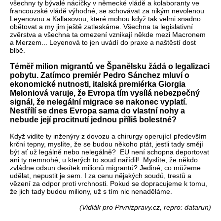
všechny ty bývalé nácíčky v německé vládě a kolaboranty ve
francouzské vládě výhodné, se schovávat za nikým nevolenou
Leyenovou a Kallasovou, které mohou když tak velmi snadno
obětovat a my jim ještě zatleskáme. Všechna ta legislativní
zvěrstva a všechna ta omezení vznikají někde mezi Macronem
a Merzem... Leyenová to jen uvádí do praxe a naštěstí dost
blbě.
Téměř milion migrantů ve Španělsku žádá o legalizaci
pobytu. Zatímco premiér Pedro Sánchez mluví o
ekonomické nutnosti, italská premiérka Giorgia
Meloniová varuje, že Evropa tím vysílá nebezpečný
signál, že nelegální migrace se nakonec vyplatí.
Nestřílí se dnes Evropa sama do vlastní nohy a
nebude její procitnutí jednou příliš bolestné?
Když vidíte ty inženýry z dovozu a chirurgy operující především
krční tepny, myslíte, že se budou někoho ptát, jestli tady smějí
být ať už legálně nebo nelegálně? EU není schopna deportovat
ani ty nemnohé, u kterých to soud nařídil! Myslíte, že někdo
zvládne odsun desítek milionů migrantů? Jediné, co můžeme
udělat, nepustit je sem. I za cenu nějakých soudů, trestů a
vězení za odpor proti vrchnosti. Pokud se dopracujeme k tomu,
že jich tady budou miliony, už s tím nic nenaděláme.
(Vidlák pro Prvnizpravy.cz, repro: datarun)