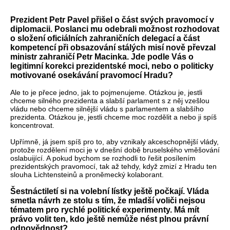
Prezident Petr Pavel přišel o část svých pravomocí v
diplomacii. Poslanci mu odebrali možnost rozhodovat
o složení oficiálních zahraničních delegací a část
kompetencí při obsazování stálých misí nově převzal
ministr zahraničí Petr Macinka. Jde podle Vás o
legitimní korekci prezidentské moci, nebo o politicky
motivované osekávání pravomocí Hradu?
Ale to je přece jedno, jak to pojmenujeme. Otázkou je, jestli
chceme silného prezidenta a slabší parlament s z něj vzešlou
vládu nebo chceme silnější vládu s parlamentem a slabšího
prezidenta. Otázkou je, jestli chceme moc rozdělit a nebo ji spíš
koncentrovat.
Upřímně, já jsem spíš pro to, aby vznikaly akceschopnější vlády,
protože rozdělení moci je v dnešní době bruselského vměšování
oslabuijící. A pokud bychom se rozhodli to řešit posílením
prezidentských pravomocí, tak až tehdy, když zmizí z Hradu ten
slouha Lichtensteinů a proněmecký kolaborant.
Šestnáctiletí si na volební lístky ještě počkají. Vláda
smetla návrh ze stolu s tím, že mladší voliči nejsou
tématem pro rychlé politické experimenty. Má mít
právo volit ten, kdo ještě nemůže nést plnou právní
odpovědnost?