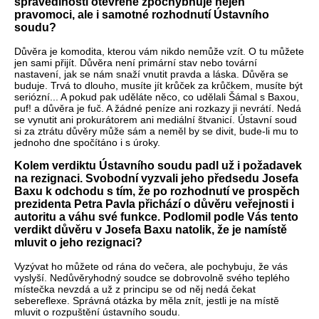
spravedlnosti otevřeně zpochybňuje nejen
pravomoci, ale i samotné rozhodnutí Ústavního
soudu?
Důvěra je komodita, kterou vám nikdo nemůže vzít. O tu můžete
jen sami přijít. Důvěra není primární stav nebo tovární
nastavení, jak se nám snaží vnutit pravda a láska. Důvěra se
buduje. Trvá to dlouho, musíte jít krůček za krůčkem, musíte být
seriózní... A pokud pak uděláte něco, co udělali Šámal s Baxou,
puf! a důvěra je fuč. A žádné peníze ani rozkazy ji nevrátí. Nedá
se vynutit ani prokurátorem ani mediální štvanicí. Ústavní soud
si za ztrátu důvěry může sám a neměl by se divit, bude-li mu to
jednoho dne spočítáno i s úroky.
Kolem verdiktu Ústavního soudu padl už i požadavek
na rezignaci. Svobodní vyzvali jeho předsedu Josefa
Baxu k odchodu s tím, že po rozhodnutí ve prospěch
prezidenta Petra Pavla přichází o důvěru veřejnosti i
autoritu a váhu své funkce. Podlomil podle Vás tento
verdikt důvěru v Josefa Baxu natolik, že je namístě
mluvit o jeho rezignaci?
Vyzývat ho můžete od rána do večera, ale pochybuju, že vás
vyslyší. Nedůvěryhodný soudce se dobrovolně svého teplého
místečka nevzdá a už z principu se od něj nedá čekat
sebereflexe. Správná otázka by měla znít, jestli je na místě
mluvit o rozpuštění ústavního soudu.