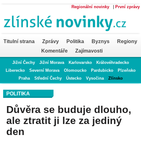
Regionální novinky
|
První zprávy
Titulní strana
Zprávy
Politika
Byznys
Regiony
Komentáře
Zajímavosti
Jižní Čechy
Jižní Morava
Karlovarsko
Královéhradecko
Liberecko
Severní Morava
Olomoucko
Pardubicko
Plzeňsko
Praha
Střední Čechy
Ústecko
Vysočina
Zlínsko
POLITIKA
Důvěra se buduje dlouho,
ale ztratit ji lze za jediný
den