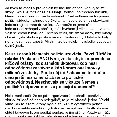
Já bych to otočil a právo volit by měl mít až ten, kdo vyšel ze
školy. Škola je totiž dnes nejsilnější formou politického nátlaku,
kterému se z principu nedá vyhnout. Před volbami se ti správní
politici vždycky nahrnou do škol a tam spolu se s neziskovkami
indoktrinují od rána do večera. A protože nejsme této
indoktrinaci schopni zabránit, měli bychom ji eliminovat u voleb.
Volit se chodí nikoliv od určitého věku, ale až od doby, kdy mladý
člověk vyjde školu a postaví se na vlastní nohy. I kdyby to byly
nohy nezaměstnanosti. Myslím, že by volební výsledky vypadaly
úplně jinak.
Kauzu dronů Nemesis policie uzavřela, Pavel Růžička
nikoliv. Poslanec ANO tvrdí, že dál chybí odpovědi na
klíčové otázky: kdo armádu úkoloval, kdo nesl
odpovědnost za vývoz a kdo kontroloval stovky
milionů ze sbírky. Podle něj totiž absence trestného
činu ještě neznamená absenci politické
odpovědnosti. Neschovala se v kauze Nemesis
politická odpovědnost za policejní usnesení?
Hele, mně stačí, že se pár organizátorů obohatilo penězi ze
sbírky. Ať legálně nebo nelegálně, to je mi vlastně jedno. Všichi
víme, jak to s těmi drony bylo a že 50% z vybraných peněz
uvízlo za nehty několika vychytralým šmejdíkům. Jestli občané
chtějí takovým lidem posílat peníze, je jim přáno. Každý si může
rozhodnout sám, jakým způsobem spláchne peníze do kanálu.