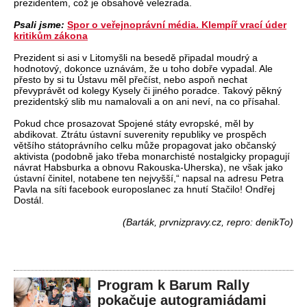
prezidentem, což je obsahově velezrada.
Psali jsme:
Spor o veřejnoprávní média. Klempíř vrací úder
kritikům zákona
Prezident si asi v Litomyšli na besedě připadal moudrý a
hodnotový, dokonce uznávám, že u toho dobře vypadal. Ale
přesto by si tu Ústavu měl přečíst, nebo aspoň nechat
převyprávět od kolegy Kysely či jiného poradce. Takový pěkný
prezidentský slib mu namalovali a on ani neví, na co přísahal.
Pokud chce prosazovat Spojené státy evropské, měl by
abdikovat. Ztrátu ústavní suverenity republiky ve prospěch
většího státoprávního celku může propagovat jako občanský
aktivista (podobně jako třeba monarchisté nostalgicky propagují
návrat Habsburka a obnovu Rakouska-Uherska), ne však jako
ústavní činitel, notabene ten nejvyšší,“ napsal na adresu Petra
Pavla na síti facebook europoslanec za hnutí Stačilo! Ondřej
Dostál.
(Barták, prvnizpravy.cz, repro: denikTo)
Program k Barum Rally
pokačuje autogramiádami