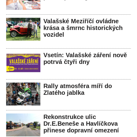
Valašské Meziříčí ovládne
krása a šmrnc historických
vozidel
Vsetín: Valašské záření nově
potrvá čtyři dny
Rally atmosféra míří do
Zlatého jablka
Rekonstrukce ulic
Dr.E.Beneše a Havlíčkova
přinese dopravní omezení