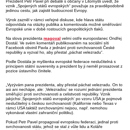
Prezident Petr Pavel při debatě s občany v Litomyšli uvedl, že
vznik „Spojených států evropských“ považuje za pravděpodobně
jedinou cestu, jak zajistit budoucnost Evropy.
Výrok zazněl v rámci veřejné diskuse, kde hlava státu
odpovídala na otázky publika a komentovala možné směřování
Evropské unie v době rostoucích geopolitických tlaků.
Na slova prezidenta
reagoval
velmi ostře europoslanec Ondřej
Dostál. Ve svém komentáři publikovaném na sociální síti
Facebook obvinil Pavla z jednání proti svrchovanosti České
republiky a vyzval ho, aby přestal „páchat velezradu“.
Podle Dostála je myšlenka evropské federace neslučitelná s
principem státní suverenity a prezident by ji neměl prosazovat z
pozice ústavního činitele.
„Vyzývám pana prezidenta, aby přestal páchat velezradu. On to
asi ani nechápe, ale: ‚Velezradou‘ se rozumí jednání prezidenta
směřující proti svrchovanosti a celistvosti republiky. Vznik
jakýchsi ‚Spojených států evropských‘ po vzoru USA je pojmově
neslučitelný s českou svrchovaností (Kalifornie nebo Texas v
rámci USA taktéž svrchovanými nejsou, např. nemohou
vykonávat vlastní zahraniční politiku).
Pokud Petr Pavel propagoval evropskou federaci, jednal proti
svrchovanosti státu, jehož se stal z vůle lidu a Koláře