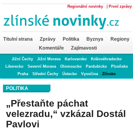
Regionální novinky
|
První zprávy
Titulní strana
Zprávy
Politika
Byznys
Regiony
Komentáře
Zajímavosti
Jižní Čechy
Jižní Morava
Karlovarsko
Královéhradecko
Liberecko
Severní Morava
Olomoucko
Pardubicko
Plzeňsko
Praha
Střední Čechy
Ústecko
Vysočina
Zlínsko
POLITIKA
„Přestaňte páchat
velezradu,“ vzkázal Dostál
Pavlovi