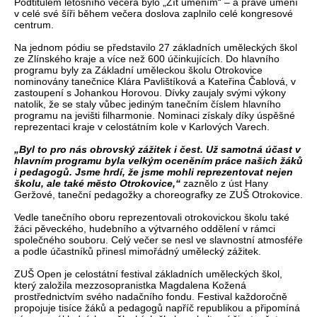
Podtitulem letošního večera bylo „Žít uměním“ – a právě umění
v celé své šíři během večera doslova zaplnilo celé kongresové
centrum.
Na jednom pódiu se představilo 27 základních uměleckých škol
ze Zlínského kraje a více než 600 účinkujících. Do hlavního
programu byly za Základní uměleckou školu Otrokovice
nominovány tanečnice Klára Pavlištíková a Kateřina Čablová, v
zastoupení s Johankou Horovou. Dívky zaujaly svými výkony
natolik, že se staly vůbec jediným tanečním číslem hlavního
programu na jevišti filharmonie. Nominaci získaly díky úspěšné
reprezentaci kraje v celostátním kole v Karlových Varech.
„Byl to pro nás obrovský zážitek i čest. Už samotná účast v
hlavním programu byla velkým oceněním práce našich žáků
i pedagogů. Jsme hrdí, že jsme mohli reprezentovat nejen
školu, ale také město Otrokovice,“
zaznělo z úst Hany
Geržové, taneční pedagožky a choreografky ze ZUŠ Otrokovice.
Vedle tanečního oboru reprezentovali otrokovickou školu také
žáci pěveckého, hudebního a výtvarného oddělení v rámci
společného souboru. Celý večer se nesl ve slavnostní atmosféře
a podle účastníků přinesl mimořádný umělecký zážitek.
ZUŠ Open je celostátní festival základních uměleckých škol,
který založila mezzosopranistka Magdalena Kožená
prostřednictvím svého nadačního fondu. Festival každoročně
propojuje tisíce žáků a pedagogů napříč republikou a připomíná