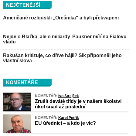
NEJČTENĚJŠÍ
Američané rozlouskli „Orešnika“ a byli překvapeni
Nejde o Blažka, ale o miliardy. Paukner míří na Fialovu
vládu
Rakušan kritizuje, co dříve hájil? Šik připomněl jeho
vlastní slova
KOMENTÁŘE
KOMENTÁŘ:
Ivo Strejček
Zrušit deváté třídy je v našem školství
úkol snad až poslední
KOMENTÁŘ:
Karel Petřík
EU úředníci – a kdo je víc?