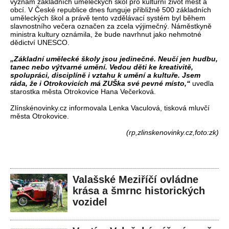
význam základních uměleckých škol pro kulturní život měst a
obcí. V České republice dnes funguje přibližně 500 základních
uměleckých škol a právě tento vzdělávací systém byl během
slavnostního večera označen za zcela výjimečný. Náměstkyně
ministra kultury oznámila, že bude navrhnut jako nehmotné
dědictví UNESCO.
„Základní umělecké školy jsou jedinečné. Neučí jen hudbu,
tanec nebo výtvarné umění. Vedou děti ke kreativitě,
spolupráci, disciplíně i vztahu k umění a kultuře. Jsem
ráda, že i Otrokovicích má ZUŠka své pevné místo,“
uvedla
starostka města Otrokovice Hana Večerková.
Zlínskénovinky.cz informovala Lenka Vaculová, tisková mluvčí
města Otrokovice.
(rp,zlinskenovinky.cz,foto:zk)
Valašské Meziříčí ovládne
krása a šmrnc historických
vozidel