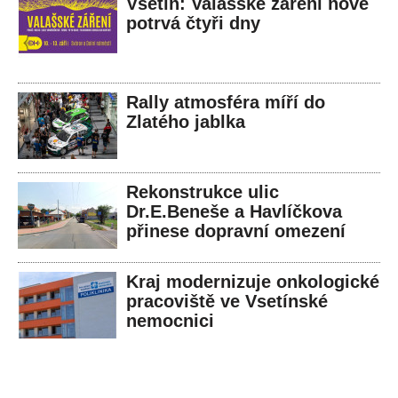
Vsetín: Valašské záření nově
potrvá čtyři dny
Rally atmosféra míří do
Zlatého jablka
Rekonstrukce ulic
Dr.E.Beneše a Havlíčkova
přinese dopravní omezení
Kraj modernizuje onkologické
pracoviště ve Vsetínské
nemocnici