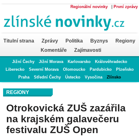
Regionální novinky
|
První zprávy
Titulní strana
Zprávy
Politika
Byznys
Regiony
Komentáře
Zajímavosti
Jižní Čechy
Jižní Morava
Karlovarsko
Královéhradecko
Liberecko
Severní Morava
Olomoucko
Pardubicko
Plzeňsko
Praha
Střední Čechy
Ústecko
Vysočina
Zlínsko
REGIONY
Otrokovická ZUŠ zazářila
na krajském galavečeru
festivalu ZUŠ Open