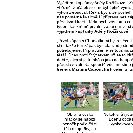
Vyjádření kapitánky Adély Kožíškové: „Z
vítězně. Začátek sice nebyl úplně vynikaj
výkon zlepšoval. Řekla bych, že poslední
nás poměrně kvalitnější příprava než z
před kvalifikací. Ráda bych vás touto ces
týden, konkrétně prvním zápasem ve čtvr
vyjádření kapitánky
Adély Kožíškové
.
„První zápas s Chorvatkami byl o něco l
síle, takže ten zápas byl relativně jedn
potřebujeme. Připravujeme se totiž na 
těžší. Dnes proti Švýcarkám už se to blíž
dobře, akorát je to občas jako na houpa
představovali. Na spoustě věcí musíme je
trenéra
Martina Capoucha
k celému tur
Obranu české
Někak si Švýcar
hráčky se nabízí
Edenu občas
označit podle části
vyskakoval
těla soupeřky, ze