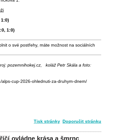
ži
 1:0)
:0, 1:0)
plnit o své postřehy, máte možnost na sociálních
roj: pozemnihokej.cz, koláž Petr Skála a foto:
4/alps-cup-2026-ohlednuti-za-druhym-dnem/
Tisk stránky
Doporučit stránku
říčí ovládne krása a šmrnc