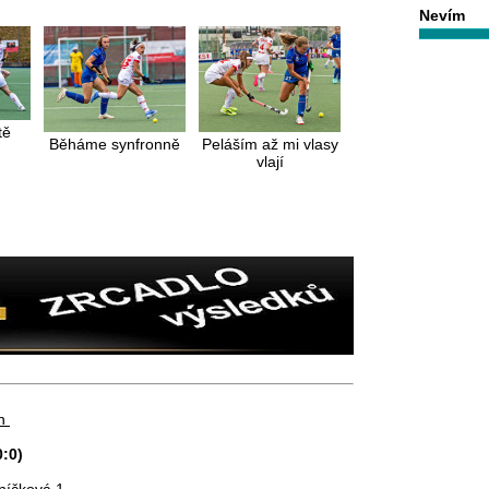
Nevím
tě
Běháme synfronně
Peláším až mi vlasy
vlají
en
0:0)
níčková 1.