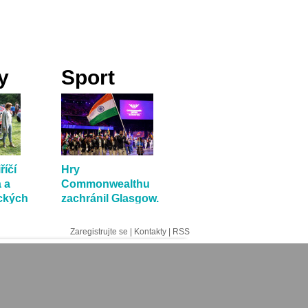
y
Sport
říčí
Hry
 a
Commonwealthu
ických
zachránil Glasgow.
Budoucnost má
zajistit Indie
Zaregistrujte se
|
Kontakty
|
RSS