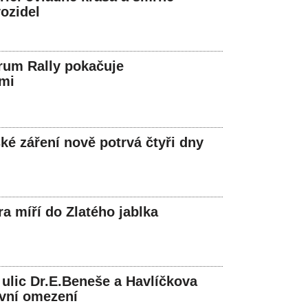
vozidel
rum Rally pokačuje
mi
ké záření nově potrvá čtyři dny
ra míří do Zlatého jablka
ulic Dr.E.Beneše a Havlíčkova
vní omezení