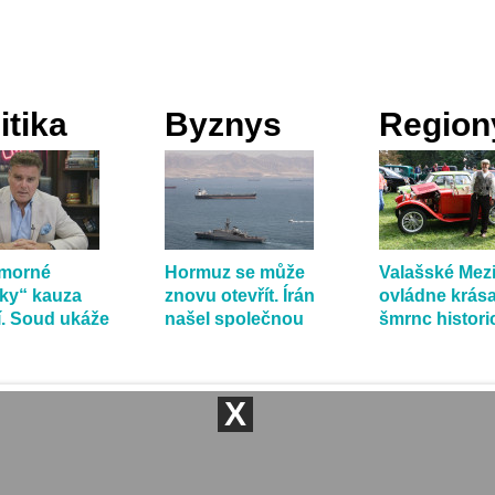
itika
Byznys
Region
umorné
Hormuz se může
Valašské Mezi
rky“ kauza
znovu otevřít. Írán
ovládne krása
tí. Soud ukáže
našel společnou
šmrnc histor
íká Holec
řeč s Ománem
vozidel
X