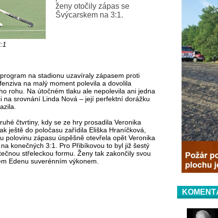
ženy otočily zápas se
Švýcarskem na 3:1.
:1
program na stadionu uzavíraly zápasem proti
enziva na malý moment polevila a dovolila
o rohu. Na útočném tlaku ale nepolevila ani jedna
ci na srovnání Linda Nová – její perfektní dorážku
azila.
uhé čtvrtiny, kdy se ze hry prosadila Veronika
k ještě do poločasu zařídila Eliška Hraníčková,
u polovinu zápasu úspěšně otevřela opět Veronika
 na konečných 3:1. Pro Přibíkovou to byl již šestý
utečnou střeleckou formu. Ženy tak zakončily svou
ském Edenu suverénním výkonem.
KOMENT