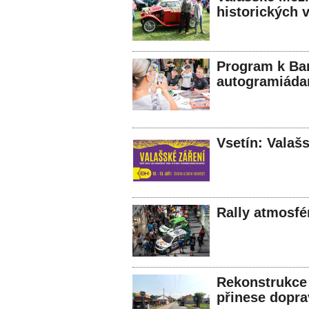
historických 
Program k Ba
autogramiáda
Vsetín: Valašs
Rally atmosfé
Rekonstrukce 
přinese dopra