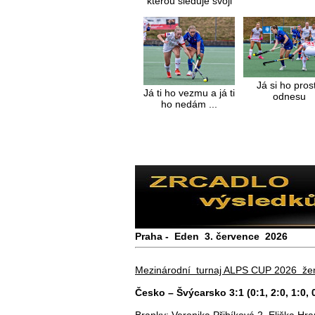
kterou sleduje svoji
hůl a míček
Já si ho pros
Já ti ho vezmu a já ti
odnesu
ho nedám ...
Praha - Eden 3. července 2026
Mezinárodní turnaj ALPS CUP 2026 ž
Česko – Švýcarsko 3:1 (0:1, 2:0, 1:0, 
Branky: Veronika Přibíková 2, Eliška Hra