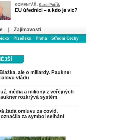
KOMENTÁŘ:
Karel Petřík
EU úředníci – a kdo je víc?
e
|
Zajímavosti
bicko
Plzeňsko
Praha
Střední Čechy
ĚJŠÍ
Blažka, ale o miliardy. Paukner
Fialovu vládu
ž, média a miliony z veřejných
Paukner rozkrývá systém
á žádá omluvu za covid.
označila za symbol selhání