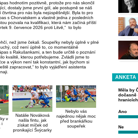
ápas hodnotím pozitivně, protože pro nás skončil
ící, dostaly jsme první gól, ale postupně se náš
 čtvrtina pro nás byla nejúspěšnější. Byla to pro
ápas s Chorvatskem a vlastně jedna z posledních
tou pozvala na kvalifikaci, která nám začíná příští
tek 9. července 2026 proti Litvě,“ to bylo
ehčí, než jsme čekali. Soupeřky nebyly úplně v plné
oduchý, což není úplně to, co momentálně
zápas s Rakušankami, a ten bude určitě o poznání
ilo kvalitě, kterou potřebujeme. Zvládli jsme to
čce a výkon není tak konstantní, jak bychom si
ště zapracovat,“ to bylo vyjádření asistenta
naji.
ANKETA
Měla by Č
dočasně 
hranicíc
Nebylo vás
Ano
Natálie Nováková
najednou nějak moc
ky v
našla fintu, jak
před brankářkou
 i
získat míček od
soupeřek
Ne
y
pronikající Švýcarky