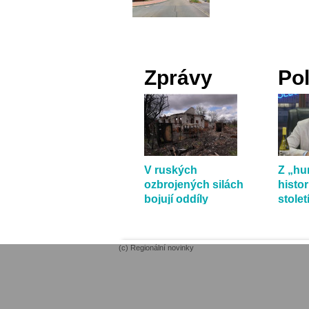
Zprávy
Pol
V ruských
Z „h
ozbrojených silách
histo
bojují oddíly
stole
Ukrajinců
víc, ř
(c) Regionální novinky