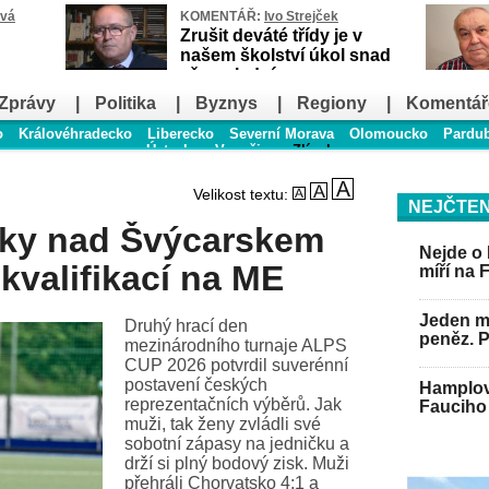
ová
KOMENTÁŘ:
Ivo Strejček
Zrušit deváté třídy je v
našem školství úkol snad
až poslední
Zprávy
|
Politika
|
Byznys
|
Regiony
|
Komentář
o
Královéhradecko
Liberecko
Severní Morava
Olomoucko
Pardu
Ústecko
Vysočina
Zlínsko
Velikost textu:
NEJČTEN
ky nad Švýcarskem
Nejde o 
 kvalifikací na ME
míří na 
Jeden mu
Druhý hrací den
peněz. 
mezinárodního turnaje ALPS
CUP 2026 potvrdil suverénní
postavení českých
Hamplov
reprezentačních výběrů. Jak
Fauciho 
muži, tak ženy zvládli své
sobotní zápasy na jedničku a
drží si plný bodový zisk. Muži
přehráli Chorvatsko 4:1 a