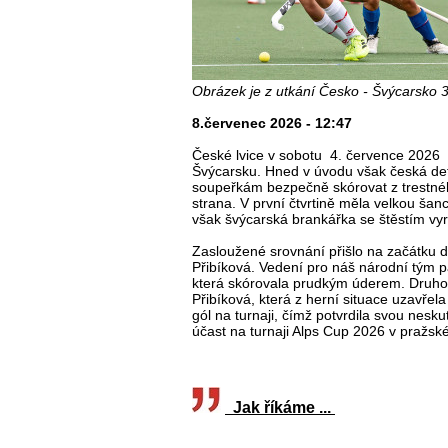
Obrázek je z utkání Česko - Švýcarsko 3
8.červenec 2026 - 12:47
České lvice v sobotu 4. července 2026 
Švýcarsku. Hned v úvodu však česká def
soupeřkám bezpečně skórovat z trestnéh
strana. V první čtvrtině měla velkou šan
však švýcarská brankářka se štěstím vyr
Zasloužené srovnání přišlo na začátku dr
Přibíková. Vedení pro náš národní tým pa
která skórovala prudkým úderem. Druho
Přibíková, která z herní situace uzavřela
gól na turnaji, čímž potvrdila svou nesk
účast na turnaji Alps Cup 2026 v praž
Jak říkáme ...