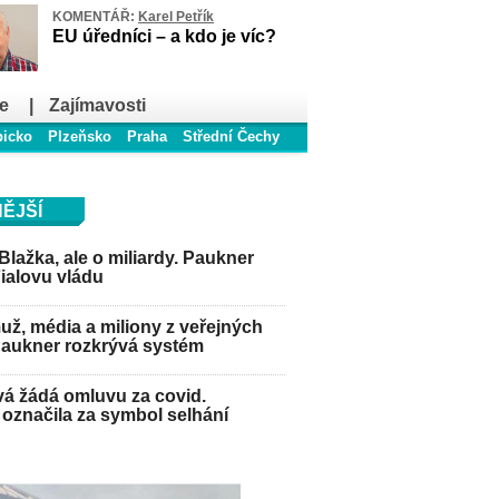
KOMENTÁŘ:
Karel Petřík
EU úředníci – a kdo je víc?
e
|
Zajímavosti
bicko
Plzeňsko
Praha
Střední Čechy
ĚJŠÍ
Blažka, ale o miliardy. Paukner
Fialovu vládu
ž, média a miliony z veřejných
Paukner rozkrývá systém
á žádá omluvu za covid.
označila za symbol selhání