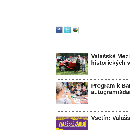
Valašské Mezi
historických 
Program k Ba
autogramiáda
Vsetín: Valašs