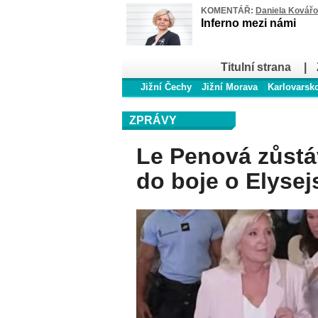
KOMENTÁŘ:
Daniela Kovář
Inferno mezi námi
Titulní strana
|
Jižní Čechy
Jižní Morava
Karlovarsk
ZPRÁVY
Le Penová zůstáv
do boje o Elysej