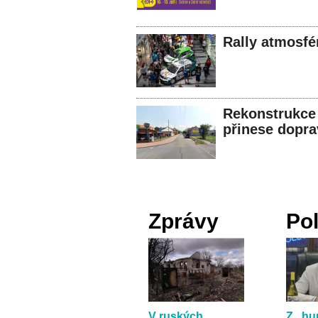
Rally atmosfé
Rekonstrukce 
přinese dopra
Zprávy
Pol
V ruských
Z „h