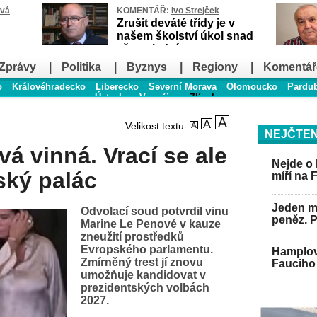
ová
KOMENTÁŘ:
Ivo Strejček
Zrušit deváté třídy je v
našem školství úkol snad
až poslední
Zprávy
|
Politika
|
Byznys
|
Regiony
|
Komentář
o
Královéhradecko
Liberecko
Severní Morava
Olomoucko
Pardu
Ústecko
Vysočina
Zlínsko
Velikost textu:
NEJČTEN
á vinná. Vrací se ale
Nejde o 
ský palác
míří na 
Jeden mu
Odvolací soud potvrdil vinu
peněz. 
Marine Le Penové v kauze
zneužití prostředků
Evropského parlamentu.
Hamplov
Zmírněný trest jí znovu
Fauciho 
umožňuje kandidovat v
prezidentských volbách
2027.