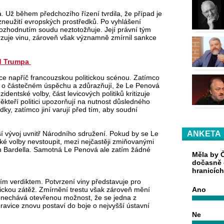
 Už během předchozího řízení tvrdila, že případ je
 zneužití evropských prostředků. Po vyhlášení
rozhodnutím soudu neztotožňuje. Její právní tým
vrzuje vinu, zároveň však významně zmírnil sankce
od Trumpa
ce napříč francouzskou politickou scénou. Zatímco
í o částečném úspěchu a zdůrazňují, že Le Penová
entské volby, část levicových politiků kritizuje
ěkteří politici upozorňují na nutnost důsledného
dky, zatímco jiní varují před tím, aby soudní
ší vývoj uvnitř Národního sdružení. Pokud by se Le
ANKETA
é volby nevstoupit, mezi nejčastěji zmiňovanými
an Bardella. Samotná Le Penová ale zatím žádné
Měla by Č
dočasně 
hranicíc
m verdiktem. Potvrzení viny představuje pro
ickou zátěž. Zmírnění trestu však zároveň mění
Ano
ponechává otevřenou možnost, že se jedna z
ravice znovu postaví do boje o nejvyšší ústavní
Ne