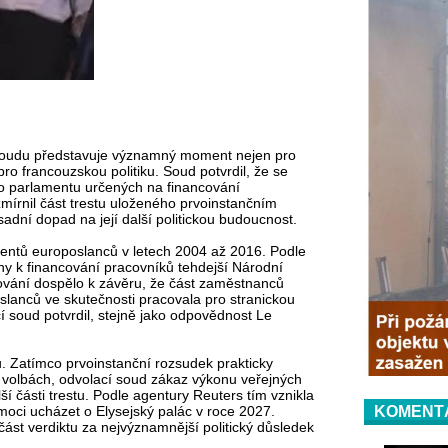
soudu představuje významný moment nejen pro
o francouzskou politiku. Soud potvrdil, že se
ho parlamentu určených na financování
mírnil část trestu uloženého prvoinstančním
dní dopad na její další politickou budoucnost.
tentů europoslanců v letech 2004 až 2016. Podle
ny k financování pracovníků tehdejší Národní
řování dospělo k závěru, že část zaměstnanců
slanců ve skutečnosti pracovala pro stranickou
cí soud potvrdil, stejně jako odpovědnost Le
. Zatímco prvoinstanční rozsudek prakticky
h volbách, odvolací soud zákaz výkonu veřejných
lší části trestu. Podle agentury Reuters tím vznikla
oci ucházet o Elysejský palác v roce 2027.
KOMENT
ást verdiktu za nejvýznamnější politický důsledek