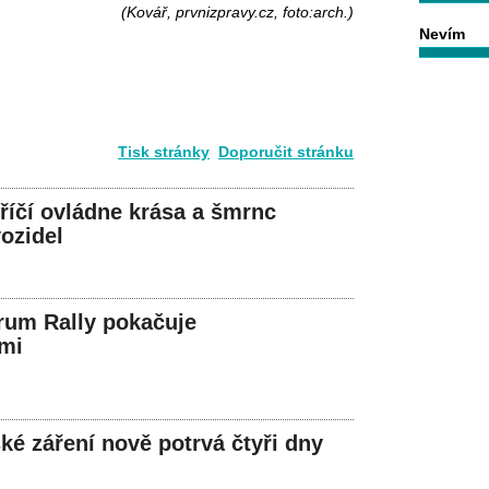
(Kovář, prvnizpravy.cz, foto:arch.)
Nevím
Tisk stránky
Doporučit stránku
říčí ovládne krása a šmrnc
vozidel
rum Rally pokačuje
mi
ké záření nově potrvá čtyři dny