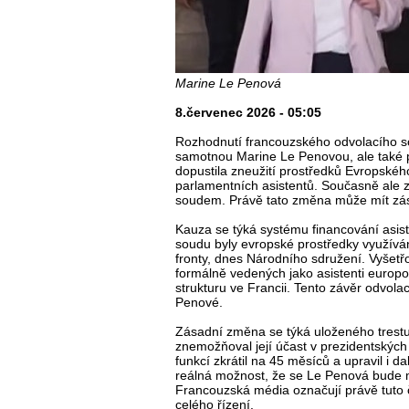
Marine Le Penová
8.červenec 2026 - 05:05
Rozhodnutí francouzského odvolacího 
samotnou Marine Le Penovou, ale také pr
dopustila zneužití prostředků Evropské
parlamentních asistentů. Současně ale z
soudem. Právě tato změna může mít zása
Kauza se týká systému financování asis
soudu byly evropské prostředky využívá
fronty, dnes Národního sdružení. Vyšet
formálně vedených jako asistenti europo
strukturu ve Francii. Tento závěr odvola
Penové.
Zásadní změna se týká uloženého trestu
znemožňoval její účast v prezidentskýc
funkcí zkrátil na 45 měsíců a upravil i da
reálná možnost, že se Le Penová bude m
Francouzská média označují právě tuto č
celého řízení.