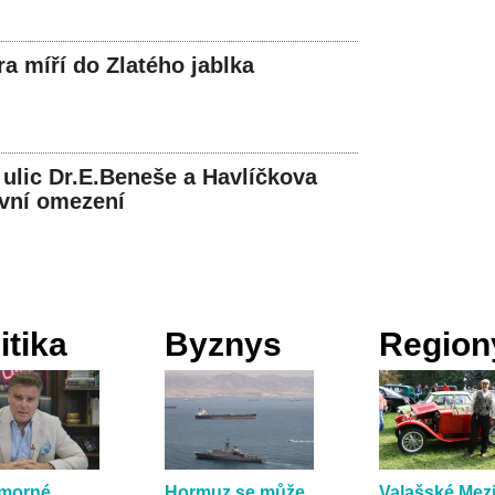
ra míří do Zlatého jablka
ulic Dr.E.Beneše a Havlíčkova
vní omezení
itika
Byznys
Region
umorné
Hormuz se může
Valašské Mezi