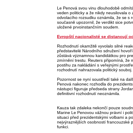
Le Penová svou vinu dlouhodobě odmítá.
veden politicky a že nikdy neusilovala o
odvolacího rozsudku oznámila, že se s 
současně upozornil, že verdikt sice pot
uložené prvoinstančním soudem.
Evropští nacionalisté se distancují 
Rozhodnutí okamžitě vyvolalo silné reak
představitelé Národního sdružení hovoř
zůstává významnou kandidátkou pro prezid
zmírnění trestu. Reuters připomíná, že n
postihu za nakládání s veřejnými prostře
rozhodnutí nahrazovala politický souboj.
Pozornost se nyní soustředí také na dal
Penová nakonec rozhodla do prezidentsk
nástupci figuruje předseda strany Jord
definitivní rozhodnutí neoznámila.
Kauza tak zdaleka nekončí pouze soudní
Marine Le Penovou vážnou právní i polit
situaci před prezidentskými volbami a 
nejvýraznějších osobností francouzské p
funkci.