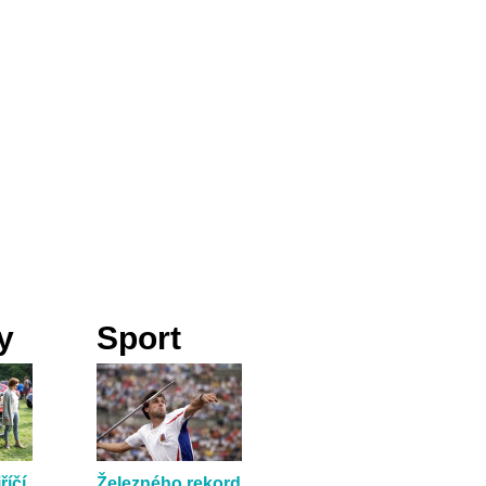
y
Sport
říčí
Železného rekord